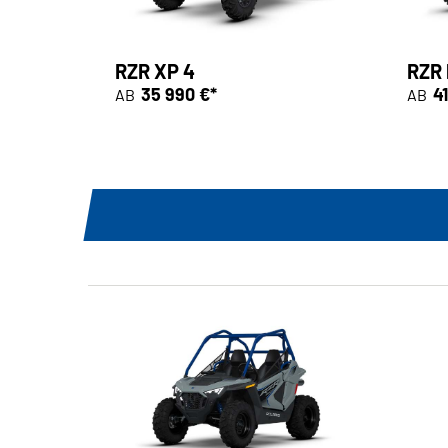
RZR XP 4
RZR 
35 990 €*
41
AB
AB