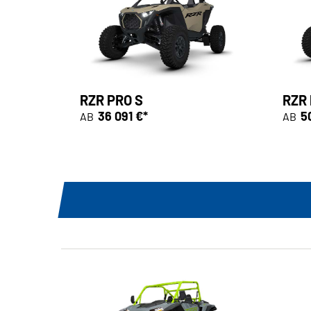
RZR PRO S
RZR 
36 091 €*
5
AB
AB