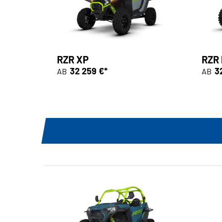
RZR XP
RZR
32 259 €*
3
AB
AB