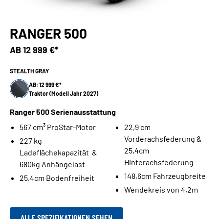
RANGER 500
AB
12 999 €*
STEALTH GRAY
AB: 12 999 €*
Traktor (Modell Jahr 2027)
Ranger 500 Serienausstattung
567 cm³ ProStar-Motor
22,9 cm
Vorderachsfederung &
227 kg
25,4cm
Ladeflächekapazität &
Hinterachsfederung
680kg Anhängelast
148,6cm Fahrzeugbreite
25,4cm Bodenfreiheit
Wendekreis von 4,2m
ALLE SPEZIFIKATIONEN SEHEN