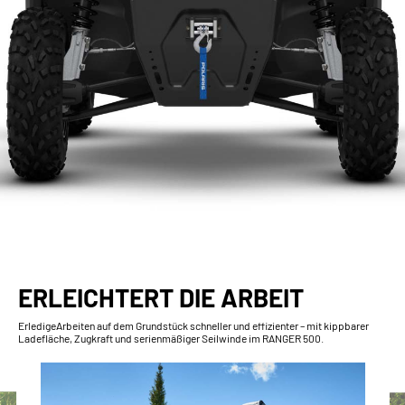
ERLEICHTERT DIE ARBEIT
ErledigeArbeiten auf dem Grundstück schneller und effizienter – mit kippbarer
Ladefläche, Zugkraft und serienmäßiger Seilwinde im RANGER 500.