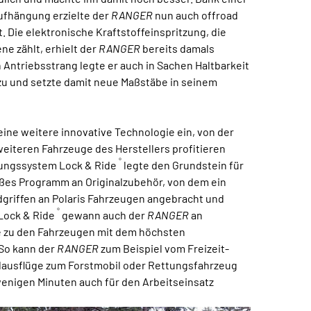
ufhängung erzielte der
RANGER
nun auch offroad
 Die elektronische Kraftstoffeinspritzung, die
ne zählt, erhielt der
RANGER
bereits damals
Antriebsstrang legte er auch in Sachen Haltbarkeit
u und setzte damit neue Maßstäbe in seinem
 eine weitere innovative Technologie ein, von der
weiteren Fahrzeuge des Herstellers profitieren
®
igungssystem Lock & Ride
legte den Grundstein für
roßes Programm an Originalzubehör, von dem ein
dgriffen an Polaris Fahrzeugen angebracht und
®
Lock & Ride
gewann auch der
RANGER
an
ute zu den Fahrzeugen mit dem höchsten
 So kann der
RANGER
zum Beispiel vom Freizeit-
dausflüge zum Forstmobil oder Rettungsfahrzeug
enigen Minuten auch für den Arbeitseinsatz