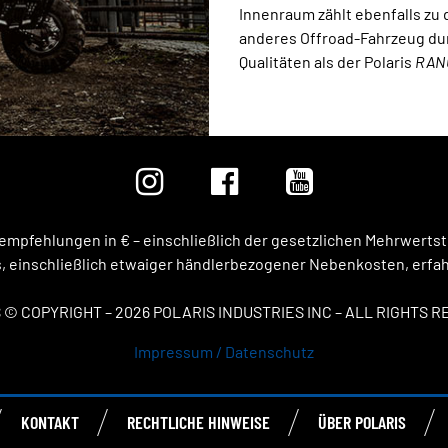
Innenraum zählt ebenfalls zu d
anderes Offroad-Fahrzeug dur
Qualitäten als der Polaris
RAN
isempfehlungen in € – einschließlich der gesetzlichen Mehrwert
 einschließlich etwaiger händlerbezogener Nebenkosten, erfahr
 © COPYRIGHT – 2026 POLARIS INDUSTRIES INC – ALL RIGHTS 
Impressum / Datenschutz
KONTAKT
RECHTLICHE HINWEISE
ÜBER POLARIS