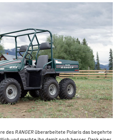
ere des
RANGER
überarbeitete Polaris das begehrte
lich und machte ihn damit noch besser. Dank einer