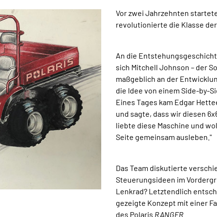
Vor zwei Jahrzehnten startet
revolutionierte die Klasse de
An die Entstehungsgeschicht
sich Mitchell Johnson – der 
maßgeblich an der Entwicklun
die Idee von einem Side-by-Si
Eines Tages kam Edgar Hetteen
und sagte, dass wir diesen 6x6
liebte diese Maschine und wo
Seite gemeinsam ausleben."
Das Team diskutierte verschi
Steuerungsideen im Vordergr
Lenkrad? Letztendlich entschi
gezeigte Konzept mit einer F
des Polaris
RANGER
.