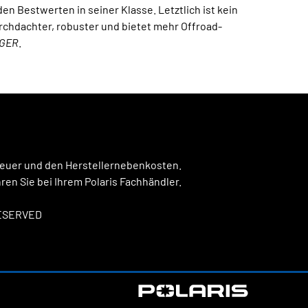
en Bestwerten in seiner Klasse. Letztlich ist kein
chdachter, robuster und bietet mehr Offroad-
GER
.
steuer und den Herstellernebenkosten.
en Sie bei Ihrem Polaris Fachhändler.
RESERVED