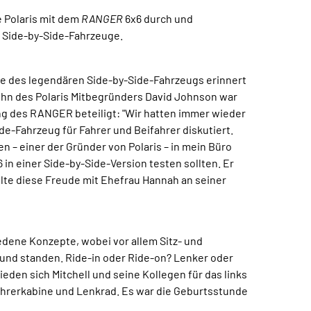
e Polaris mit dem
RANGER
6x6 durch und
r Side-by-Side-Fahrzeuge.
e des legendären Side-by-Side-Fahrzeugs erinnert
Sohn des Polaris Mitbegründers David Johnson war
g des RANGER beteiligt: "Wir hatten immer wieder
de-Fahrzeug für Fahrer und Beifahrer diskutiert.
 – einer der Gründer von Polaris – in mein Büro
 in einer Side-by-Side-Version testen sollten. Er
llte diese Freude mit Ehefrau Hannah an seiner
edene Konzepte, wobei vor allem Sitz- und
und standen. Ride-in oder Ride-on? Lenker oder
eden sich Mitchell und seine Kollegen für das links
ahrerkabine und Lenkrad. Es war die Geburtsstunde