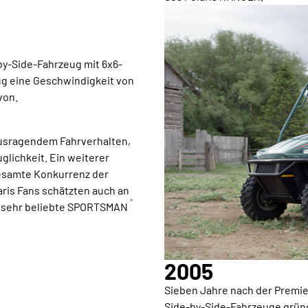
y-Side-Fahrzeug mit 6x6-
eug eine Geschwindigkeit von
von.
usragendem Fahrverhalten,
lichkeit. Ein weiterer
gesamte Konkurrenz der
aris Fans schätzten auch an
®
en sehr beliebte SPORTSMAN
2005
Sieben Jahre nach der Premi
Side-by-Side-Fahrzeuge gründ