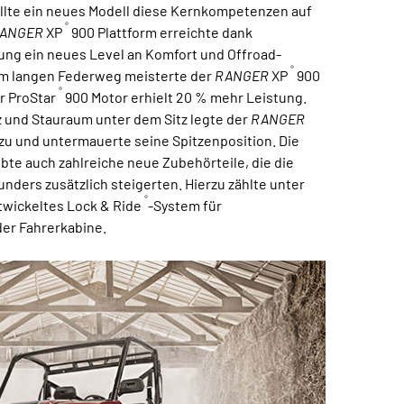
llte ein neues Modell diese Kernkompetenzen auf
®
ANGER
XP
900 Plattform erreichte dank
ung ein neues Level an Komfort und Offroad-
®
 cm langen Federweg meisterte der
RANGER
XP
900
®
r ProStar
900 Motor erhielt 20 % mehr Leistung.
z und Stauraum unter dem Sitz legte der
RANGER
u und untermauerte seine Spitzenposition. Die
ubte auch zahlreiche neue Zubehörteile, die die
unders zusätzlich steigerten. Hierzu zählte unter
®
twickeltes Lock & Ride
-System für
der Fahrerkabine.