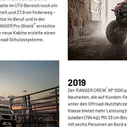
atte im UTV-Bereich noch ein
heit und 27,9 cm Federweg –
tze im Beruf und in der
™
ANGER
Pro Shield
erreichte
e neue Kabine erzielte einen
froad-Schutzssysteme.
2019
®
Der
RANGER
CREW
XP 1000 pr
Neuheiten, die auf Kunden-Fe
unter den Offroad-Nutzfahrze
Klasse bietet mehr Leistung (
zuladen (794 kg). Mit 33 cm B
mit sechs Personen an Bord e