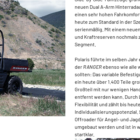
neuen Dual A-Arm Hinterrada
einen sehr hohen Fahrkomfort.
heute zum Standard in der Sze
serienmäßig. Mit einem neuen 
und Kraftreserven nochmals z
Segment.
Polaris führte im selben Jahr
der
RANGER
ebenso wie alle 
sollten: Das variable Befest
ein heute über 1.400 Teile g
Großteil mit nur wenigen Han
entfernt werden kann. Durch 
Flexibilität und zählt bis he
Individualisierungspotenzial.
Offroader für Angel- und Jag
umgebaut werden und ist in w
startklar.