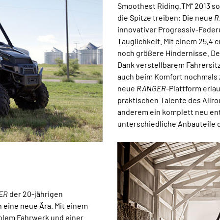
Smoothest Riding.TM“ 2013 so
die Spitze treiben: Die neue
R
innovativer Progressiv-Feder
Tauglichkeit. Mit einem 25,4
noch größere Hindernisse. De
Dank verstellbarem Fahrersit
auch beim Komfort nochmals z
neue
RANGER
-Plattform erla
praktischen Talente des Allro
anderem ein komplett neu en
unterschiedliche Anbauteile 
ER
der 20-jährigen
n eine neue Ära. Mit einem
blem Fahrwerk und einer