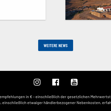
WEITERE NEWS
isempfehlungen in € – einschließlich der gesetzlichen Mehrwert
 einschließlich etwaiger händlerbezogener Nebenkosten, erfahr