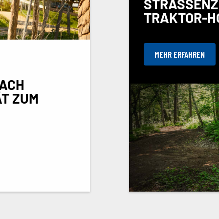
STRASSENZ
RAKTOR-HO
MEHR ERFAHREN
NACH
ÄT ZUM